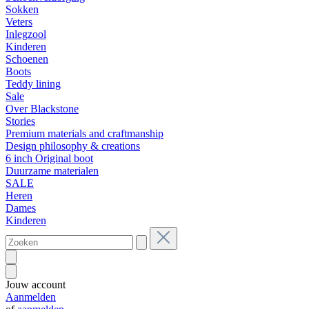
Sokken
Veters
Inlegzool
Kinderen
Schoenen
Boots
Teddy lining
Sale
Over Blackstone
Stories
Premium materials and craftmanship
Design philosophy & creations
6 inch Original boot
Duurzame materialen
SALE
Heren
Dames
Kinderen
Jouw account
Aanmelden