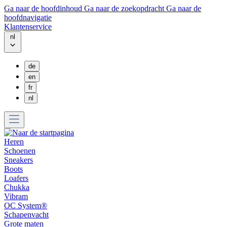
Ga naar de hoofdinhoud
Ga naar de zoekopdracht
Ga naar de
hoofdnavigatie
Klantenservice
nl
de
en
fr
nl
Heren
Schoenen
Sneakers
Boots
Loafers
Chukka
Vibram
OC System®
Schapenvacht
Grote maten