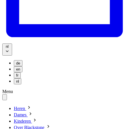
nl
de
en
fr
nl
Menu
Heren
Dames
Kinderen
Over Blackstone