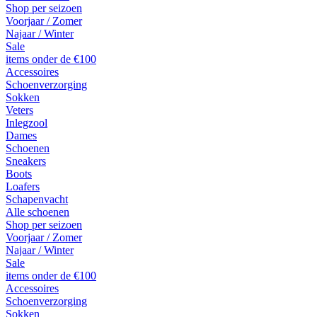
Shop per seizoen
Voorjaar / Zomer
Najaar / Winter
Sale
items onder de €100
Accessoires
Schoenverzorging
Sokken
Veters
Inlegzool
Dames
Schoenen
Sneakers
Boots
Loafers
Schapenvacht
Alle schoenen
Shop per seizoen
Voorjaar / Zomer
Najaar / Winter
Sale
items onder de €100
Accessoires
Schoenverzorging
Sokken