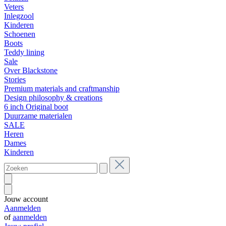
Veters
Inlegzool
Kinderen
Schoenen
Boots
Teddy lining
Sale
Over Blackstone
Stories
Premium materials and craftmanship
Design philosophy & creations
6 inch Original boot
Duurzame materialen
SALE
Heren
Dames
Kinderen
Jouw account
Aanmelden
of
aanmelden