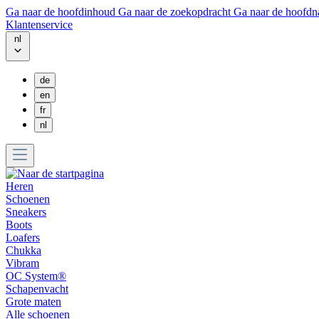
Ga naar de hoofdinhoud
Ga naar de zoekopdracht
Ga naar de hoofdn
Klantenservice
nl
de
en
fr
nl
Heren
Schoenen
Sneakers
Boots
Loafers
Chukka
Vibram
OC System®
Schapenvacht
Grote maten
Alle schoenen