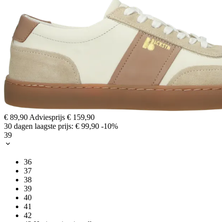
€ 89,90
Adviesprijs
€ 159,90
30 dagen laagste prijs:
€ 99,90
-10%
39
36
37
38
39
40
41
42