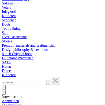
Sokken
Veters
Inlegzool
Kinderen
Schoenen
Boots
Teddy lining
Sale
Over Blackstone
Stories
Premium materials and craftmanship
Design philosophy & creations
6 inch Original boot
Duurzame materialen
SALE
Heren
Dames
Kinderen
Jouw account
Aanmelden