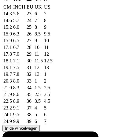
CM
INCH
EU
UK
US
14.3
5.6
23
6
7
14.6
5.7
24
7
8
15.2
6.0
25
8
9
15.9
6.3
26
8.5
9.5
15.9
6.5
27
9
10
17.1
6.7
28
10
11
17.8
7.0
29
11
12
18.1
7.1
30
11.5
12.5
19.1
7.5
31
12
13
19.7
7.8
32
13
1
20.3
8.0
33
1
2
21.0
8.3
34
1.5
2.5
21.9
8.6
35
2.5
3.5
22.5
8.9
36
3.5
4.5
23.2
9.1
37
4
5
24.1
9.5
38
5
6
24.9
9.9
39
6
7
In de winkelwagen