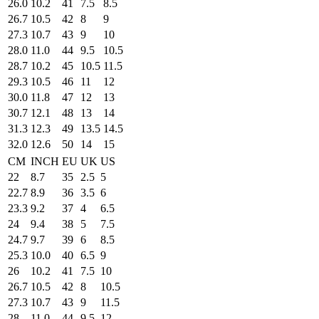
26.0
10.2
41
7.5
8.5
26.7
10.5
42
8
9
27.3
10.7
43
9
10
28.0
11.0
44
9.5
10.5
28.7
10.2
45
10.5
11.5
29.3
10.5
46
11
12
30.0
11.8
47
12
13
30.7
12.1
48
13
14
31.3
12.3
49
13.5
14.5
32.0
12.6
50
14
15
CM
INCH
EU
UK
US
22
8.7
35
2.5
5
22.7
8.9
36
3.5
6
23.3
9.2
37
4
6.5
24
9.4
38
5
7.5
24.7
9.7
39
6
8.5
25.3
10.0
40
6.5
9
26
10.2
41
7.5
10
26.7
10.5
42
8
10.5
27.3
10.7
43
9
11.5
28
11.0
44
9.5
12