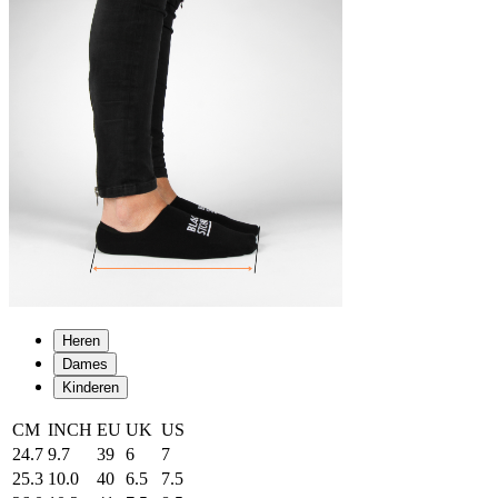
Heren
Dames
Kinderen
CM
INCH
EU
UK
US
24.7
9.7
39
6
7
25.3
10.0
40
6.5
7.5