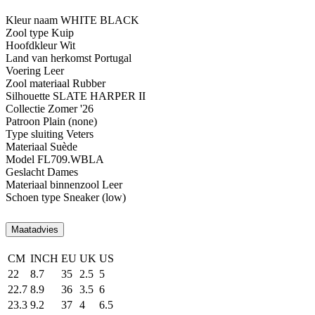
Kleur naam
WHITE BLACK
Zool type
Kuip
Hoofdkleur
Wit
Land van herkomst
Portugal
Voering
Leer
Zool materiaal
Rubber
Silhouette
SLATE HARPER II
Collectie
Zomer '26
Patroon
Plain (none)
Type sluiting
Veters
Materiaal
Suède
Model
FL709.WBLA
Geslacht
Dames
Materiaal binnenzool
Leer
Schoen type
Sneaker (low)
Maatadvies
CM
INCH
EU
UK
US
22
8.7
35
2.5
5
22.7
8.9
36
3.5
6
23.3
9.2
37
4
6.5