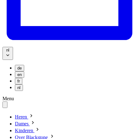
nl
de
en
fr
nl
Menu
Heren
Dames
Kinderen
Over Blackstone