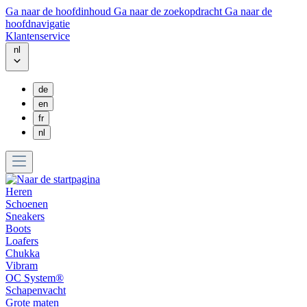
Ga naar de hoofdinhoud
Ga naar de zoekopdracht
Ga naar de
hoofdnavigatie
Klantenservice
nl
de
en
fr
nl
Heren
Schoenen
Sneakers
Boots
Loafers
Chukka
Vibram
OC System®
Schapenvacht
Grote maten