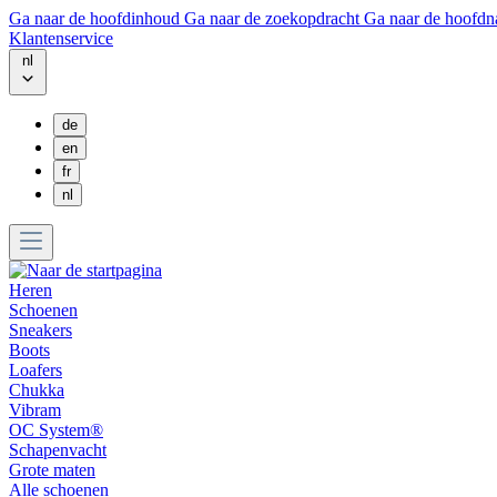
Ga naar de hoofdinhoud
Ga naar de zoekopdracht
Ga naar de hoofdn
Klantenservice
nl
de
en
fr
nl
Heren
Schoenen
Sneakers
Boots
Loafers
Chukka
Vibram
OC System®
Schapenvacht
Grote maten
Alle schoenen