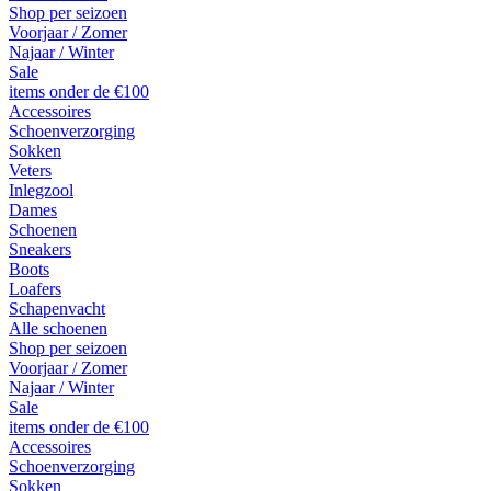
Shop per seizoen
Voorjaar / Zomer
Najaar / Winter
Sale
items onder de €100
Accessoires
Schoenverzorging
Sokken
Veters
Inlegzool
Dames
Schoenen
Sneakers
Boots
Loafers
Schapenvacht
Alle schoenen
Shop per seizoen
Voorjaar / Zomer
Najaar / Winter
Sale
items onder de €100
Accessoires
Schoenverzorging
Sokken