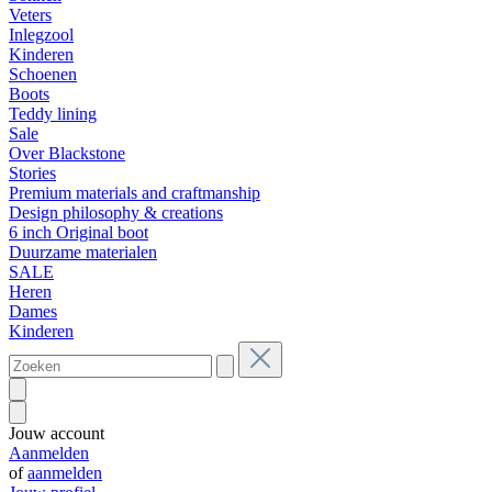
Veters
Inlegzool
Kinderen
Schoenen
Boots
Teddy lining
Sale
Over Blackstone
Stories
Premium materials and craftmanship
Design philosophy & creations
6 inch Original boot
Duurzame materialen
SALE
Heren
Dames
Kinderen
Jouw account
Aanmelden
of
aanmelden