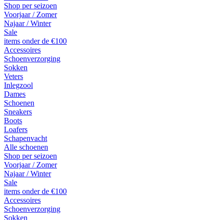
Shop per seizoen
Voorjaar / Zomer
Najaar / Winter
Sale
items onder de €100
Accessoires
Schoenverzorging
Sokken
Veters
Inlegzool
Dames
Schoenen
Sneakers
Boots
Loafers
Schapenvacht
Alle schoenen
Shop per seizoen
Voorjaar / Zomer
Najaar / Winter
Sale
items onder de €100
Accessoires
Schoenverzorging
Sokken