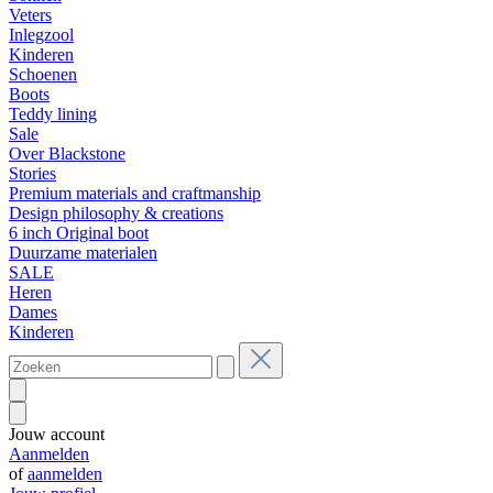
Veters
Inlegzool
Kinderen
Schoenen
Boots
Teddy lining
Sale
Over Blackstone
Stories
Premium materials and craftmanship
Design philosophy & creations
6 inch Original boot
Duurzame materialen
SALE
Heren
Dames
Kinderen
Jouw account
Aanmelden
of
aanmelden