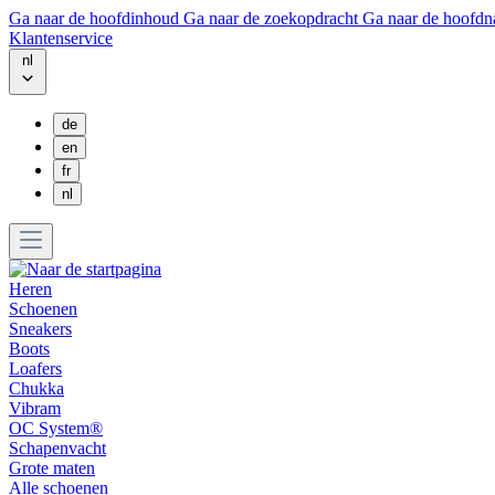
Ga naar de hoofdinhoud
Ga naar de zoekopdracht
Ga naar de hoofdn
Klantenservice
nl
de
en
fr
nl
Heren
Schoenen
Sneakers
Boots
Loafers
Chukka
Vibram
OC System®
Schapenvacht
Grote maten
Alle schoenen