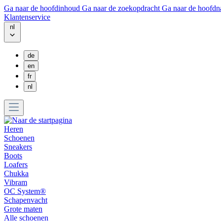
Ga naar de hoofdinhoud
Ga naar de zoekopdracht
Ga naar de hoofdn
Klantenservice
nl
de
en
fr
nl
Heren
Schoenen
Sneakers
Boots
Loafers
Chukka
Vibram
OC System®
Schapenvacht
Grote maten
Alle schoenen