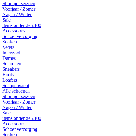
Shop per seizoen
Voorjaar / Zomer
Najaar / Winter
Sale
items onder de €100
Accessoires
Schoenverzorging
Sokken
Veters
Inlegzool
Dames
Schoenen
Sneakers
Boots
Loafers
Schapenvacht
Alle schoenen
Shop per seizoen
Voorjaar / Zomer
Najaar / Winter
Sale
items onder de €100
Accessoires
Schoenverzorging
Sokken