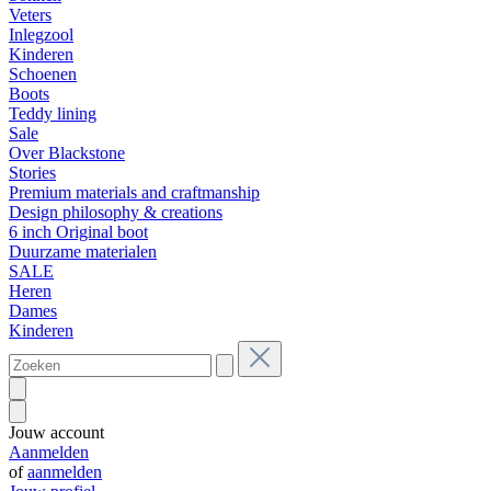
Veters
Inlegzool
Kinderen
Schoenen
Boots
Teddy lining
Sale
Over Blackstone
Stories
Premium materials and craftmanship
Design philosophy & creations
6 inch Original boot
Duurzame materialen
SALE
Heren
Dames
Kinderen
Jouw account
Aanmelden
of
aanmelden