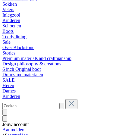
Sokken
Veters
Inlegzool
Kinderen
Schoenen
Boots
Teddy lining
Sale
Over Blackstone
Stories
Premium materials and craftmanship
Design philosophy & creations
6 inch Original boot
Duurzame materialen
SALE
Heren
Dames
Kinderen
Jouw account
Aanmelden