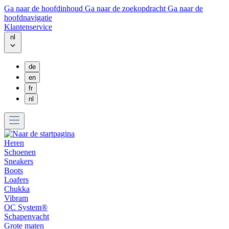
Ga naar de hoofdinhoud
Ga naar de zoekopdracht
Ga naar de
hoofdnavigatie
Klantenservice
nl
de
en
fr
nl
Heren
Schoenen
Sneakers
Boots
Loafers
Chukka
Vibram
OC System®
Schapenvacht
Grote maten