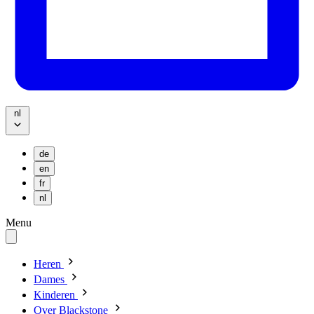
nl
de
en
fr
nl
Menu
Heren
Dames
Kinderen
Over Blackstone