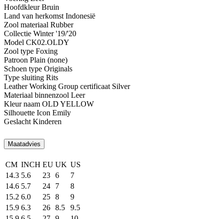
Hoofdkleur
Bruin
Land van herkomst
Indonesië
Zool materiaal
Rubber
Collectie
Winter '19/'20
Model
CK02.OLDY
Zool type
Foxing
Patroon
Plain (none)
Schoen type
Originals
Type sluiting
Rits
Leather Working Group certificaat
Silver
Materiaal binnenzool
Leer
Kleur naam
OLD YELLOW
Silhouette
Icon Emily
Geslacht
Kinderen
Maatadvies
CM
INCH
EU
UK
US
14.3
5.6
23
6
7
14.6
5.7
24
7
8
15.2
6.0
25
8
9
15.9
6.3
26
8.5
9.5
15.9
6.5
27
9
10