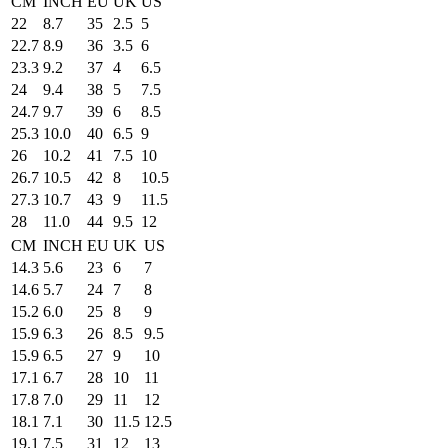
CM
INCH
EU
UK
US
22
8.7
35
2.5
5
22.7
8.9
36
3.5
6
23.3
9.2
37
4
6.5
24
9.4
38
5
7.5
24.7
9.7
39
6
8.5
25.3
10.0
40
6.5
9
26
10.2
41
7.5
10
26.7
10.5
42
8
10.5
27.3
10.7
43
9
11.5
28
11.0
44
9.5
12
CM
INCH
EU
UK
US
14.3
5.6
23
6
7
14.6
5.7
24
7
8
15.2
6.0
25
8
9
15.9
6.3
26
8.5
9.5
15.9
6.5
27
9
10
17.1
6.7
28
10
11
17.8
7.0
29
11
12
18.1
7.1
30
11.5
12.5
19.1
7.5
31
12
13