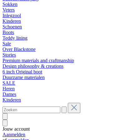
Sokken
Veters
Inlegzool
Kinderen
Schoenen
Boots
Teddy lining
Sale
Over Blackstone
Stories
Premium materials and craftmanship
Design philosophy & creations
6 inch Original boot
Duurzame materialen
SALE
Heren
Dames
Kinderen
Jouw account
Aanmelden