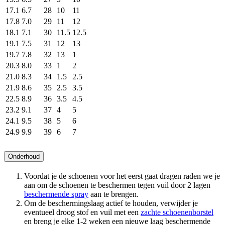
17.1
6.7
28
10
11
17.8
7.0
29
11
12
18.1
7.1
30
11.5
12.5
19.1
7.5
31
12
13
19.7
7.8
32
13
1
20.3
8.0
33
1
2
21.0
8.3
34
1.5
2.5
21.9
8.6
35
2.5
3.5
22.5
8.9
36
3.5
4.5
23.2
9.1
37
4
5
24.1
9.5
38
5
6
24.9
9.9
39
6
7
Onderhoud
Voordat je de schoenen voor het eerst gaat dragen raden we je
aan om de schoenen te beschermen tegen vuil door 2 lagen
beschermende spray
aan te brengen.
Om de beschermingslaag actief te houden, verwijder je
eventueel droog stof en vuil met een
zachte schoenenborstel
en breng je elke 1-2 weken een nieuwe laag beschermende