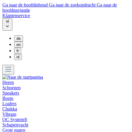
Ga naar de hoofdinhoud
Ga naar de zoekopdracht
Ga naar de
hoofdnavigatie
Klantenservice
nl
de
en
fr
nl
Heren
Schoenen
Sneakers
Boots
Loafers
Chukka
Vibram
OC System®
Schapenvacht
Grote maten