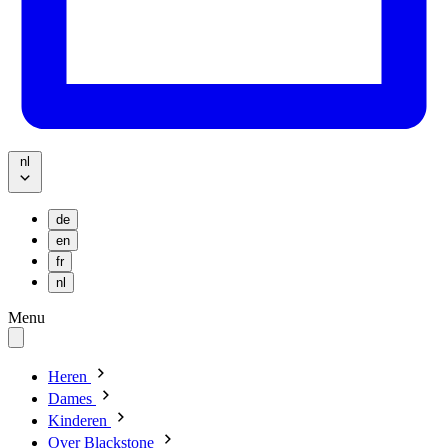
nl
de
en
fr
nl
Menu
Heren
Dames
Kinderen
Over Blackstone