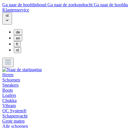
Ga naar de hoofdinhoud
Ga naar de zoekopdracht
Ga naar de hoofdn
Klantenservice
nl
de
en
fr
nl
Heren
Schoenen
Sneakers
Boots
Loafers
Chukka
Vibram
OC System®
Schapenvacht
Grote maten
Alle schoenen