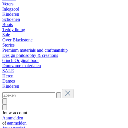
Veters
Inlegzool
Kinderen
Schoenen
Boots
Teddy lining
Sale
Over Blackstone
Stories
Premium materials and craftmanship
Design philosophy & creations
6 inch Original boot
Duurzame materialen
SALE
Heren
Dames
Kinderen
Jouw account
Aanmelden
of
aanmelden