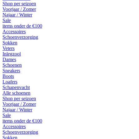
Shop per seizoen
Voorjaar / Zomer
Najaar / Winter
Sale
items onder de €100
Accessoires
Schoenverzorging
Sokken
Veters
Inlegzool
Dames
Schoenen
Sneakers
Boots
Loafers
Schapenvacht
Alle schoenen
Shop per seizoen
Voorjaar / Zomer
Najaar / Winter
Sale
items onder de €100
Accessoires
Schoenverzorging
Sokken