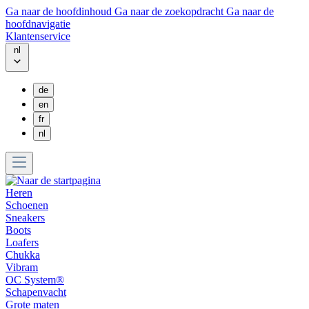
Ga naar de hoofdinhoud
Ga naar de zoekopdracht
Ga naar de
hoofdnavigatie
Klantenservice
nl
de
en
fr
nl
Heren
Schoenen
Sneakers
Boots
Loafers
Chukka
Vibram
OC System®
Schapenvacht
Grote maten