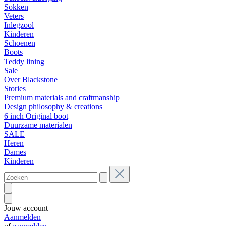
Sokken
Veters
Inlegzool
Kinderen
Schoenen
Boots
Teddy lining
Sale
Over Blackstone
Stories
Premium materials and craftmanship
Design philosophy & creations
6 inch Original boot
Duurzame materialen
SALE
Heren
Dames
Kinderen
Jouw account
Aanmelden