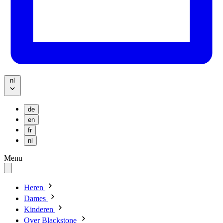
nl
de
en
fr
nl
Menu
Heren
Dames
Kinderen
Over Blackstone