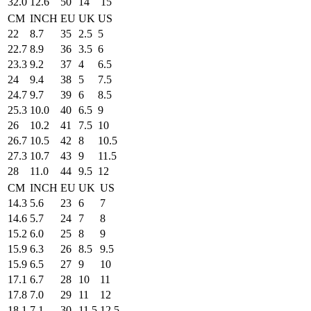
32.0
12.6
50
14
15
CM
INCH
EU
UK
US
22
8.7
35
2.5
5
22.7
8.9
36
3.5
6
23.3
9.2
37
4
6.5
24
9.4
38
5
7.5
24.7
9.7
39
6
8.5
25.3
10.0
40
6.5
9
26
10.2
41
7.5
10
26.7
10.5
42
8
10.5
27.3
10.7
43
9
11.5
28
11.0
44
9.5
12
CM
INCH
EU
UK
US
14.3
5.6
23
6
7
14.6
5.7
24
7
8
15.2
6.0
25
8
9
15.9
6.3
26
8.5
9.5
15.9
6.5
27
9
10
17.1
6.7
28
10
11
17.8
7.0
29
11
12
18.1
7.1
30
11.5
12.5