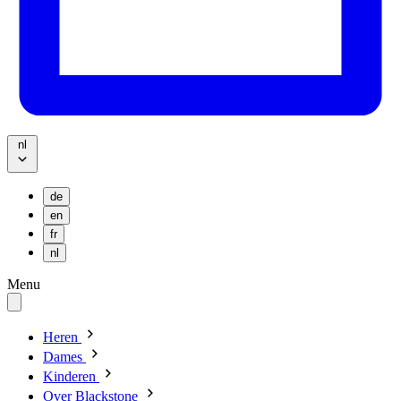
nl
de
en
fr
nl
Menu
Heren
Dames
Kinderen
Over Blackstone