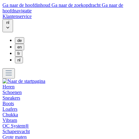
Ga naar de hoofdinhoud
Ga naar de zoekopdracht
Ga naar de
hoofdnavigatie
Klantenservice
nl
de
en
fr
nl
Heren
Schoenen
Sneakers
Boots
Loafers
Chukka
Vibram
OC System®
Schapenvacht
Grote maten