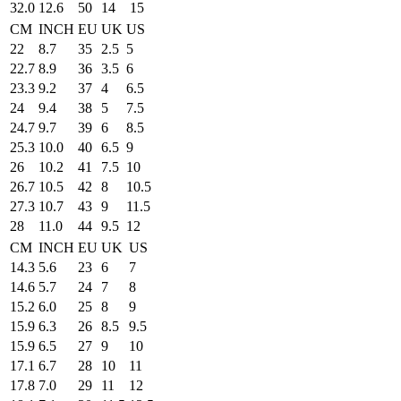
32.0
12.6
50
14
15
CM
INCH
EU
UK
US
22
8.7
35
2.5
5
22.7
8.9
36
3.5
6
23.3
9.2
37
4
6.5
24
9.4
38
5
7.5
24.7
9.7
39
6
8.5
25.3
10.0
40
6.5
9
26
10.2
41
7.5
10
26.7
10.5
42
8
10.5
27.3
10.7
43
9
11.5
28
11.0
44
9.5
12
CM
INCH
EU
UK
US
14.3
5.6
23
6
7
14.6
5.7
24
7
8
15.2
6.0
25
8
9
15.9
6.3
26
8.5
9.5
15.9
6.5
27
9
10
17.1
6.7
28
10
11
17.8
7.0
29
11
12