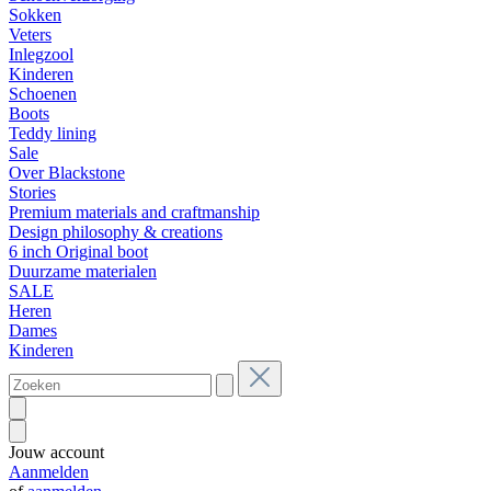
Sokken
Veters
Inlegzool
Kinderen
Schoenen
Boots
Teddy lining
Sale
Over Blackstone
Stories
Premium materials and craftmanship
Design philosophy & creations
6 inch Original boot
Duurzame materialen
SALE
Heren
Dames
Kinderen
Jouw account
Aanmelden