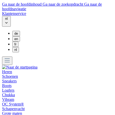
Ga naar de hoofdinhoud
Ga naar de zoekopdracht
Ga naar de
hoofdnavigatie
Klantenservice
nl
de
en
fr
nl
Heren
Schoenen
Sneakers
Boots
Loafers
Chukka
Vibram
OC System®
Schapenvacht
Grote maten