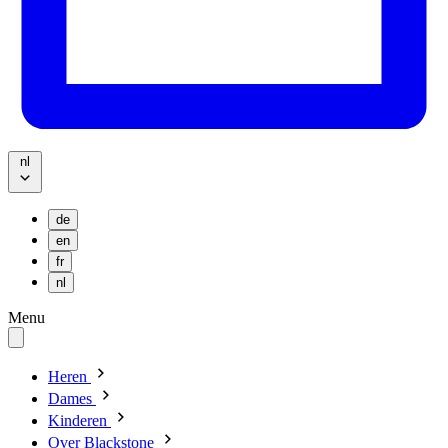
nl
de
en
fr
nl
Menu
Heren
Dames
Kinderen
Over Blackstone