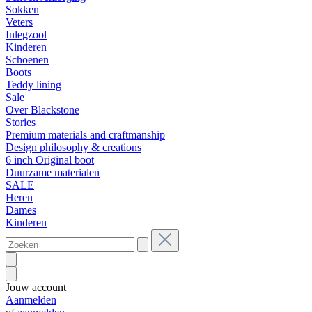
Sokken
Veters
Inlegzool
Kinderen
Schoenen
Boots
Teddy lining
Sale
Over Blackstone
Stories
Premium materials and craftmanship
Design philosophy & creations
6 inch Original boot
Duurzame materialen
SALE
Heren
Dames
Kinderen
Jouw account
Aanmelden