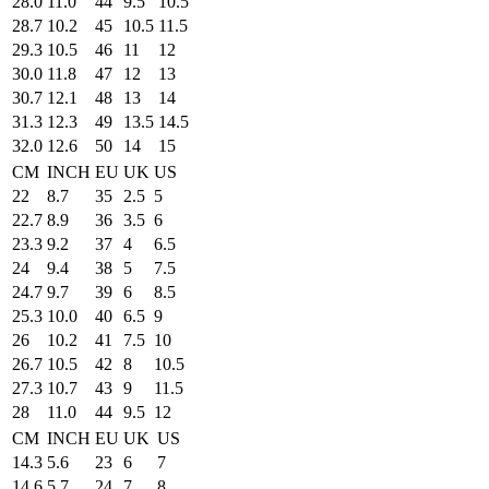
28.0
11.0
44
9.5
10.5
28.7
10.2
45
10.5
11.5
29.3
10.5
46
11
12
30.0
11.8
47
12
13
30.7
12.1
48
13
14
31.3
12.3
49
13.5
14.5
32.0
12.6
50
14
15
CM
INCH
EU
UK
US
22
8.7
35
2.5
5
22.7
8.9
36
3.5
6
23.3
9.2
37
4
6.5
24
9.4
38
5
7.5
24.7
9.7
39
6
8.5
25.3
10.0
40
6.5
9
26
10.2
41
7.5
10
26.7
10.5
42
8
10.5
27.3
10.7
43
9
11.5
28
11.0
44
9.5
12
CM
INCH
EU
UK
US
14.3
5.6
23
6
7
14.6
5.7
24
7
8