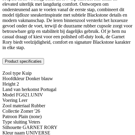
elevated uiterlijk met langdurig comfort. Ontworpen om
ondersteunend aan te voelen vanaf de eerste stap, combineert dit
model tijdloze sneakerinspiratie met subtiele Blackstone details en
modern vakmanschap. De leren binnenzool versterkt het luxueuze
gevoel onder de voet, terwijl de duurzame rubber cupsole zorgt voor
betrouwbare grip en stabiliteit bij dagelijks gebruik. Of je hem nu
casual draagt of kiest voor een polished off-duty look, de Garnet
Rory biedt veelzijdigheid, comfort en signature Blackstone karakter
in elke stap.
Product specificaties
Zool type
Kuip
Hoofdkleur
Donker blauw
Height
2
Land van herkomst
Portugal
Model
FG621.UNIV
Voering
Leer
Zool materiaal
Rubber
Collectie
Zomer '26
Patroon
Plain (none)
Type sluiting
Veters
Silhouette
GARNET RORY
Kleur naam
UNIVERSE