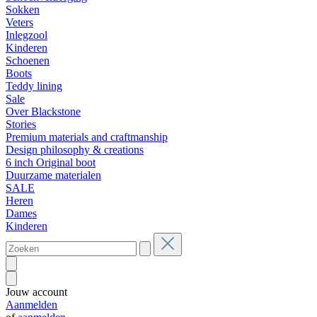
Sokken
Veters
Inlegzool
Kinderen
Schoenen
Boots
Teddy lining
Sale
Over Blackstone
Stories
Premium materials and craftmanship
Design philosophy & creations
6 inch Original boot
Duurzame materialen
SALE
Heren
Dames
Kinderen
Jouw account
Aanmelden