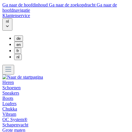
Ga naar de hoofdinhoud
Ga naar de zoekopdracht
Ga naar de
hoofdnavigatie
Klantenservice
nl
de
en
fr
nl
Heren
Schoenen
Sneakers
Boots
Loafers
Chukka
Vibram
OC System®
Schapenvacht
Grote maten