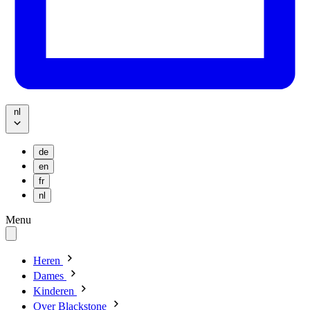
nl
de
en
fr
nl
Menu
Heren
Dames
Kinderen
Over Blackstone