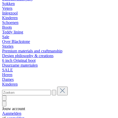
Sokken
Veters
Inlegzool
Kinderen
Schoenen
Boots
Teddy lining
Sale
Over Blackstone
Stories
Premium materials and craftmanship
Design philosophy & creations
6 inch Original boot
Duurzame materialen
SALE
Heren
Dames
Kinderen
Jouw account
Aanmelden