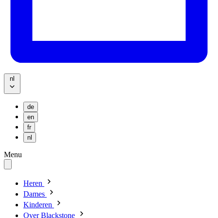
nl
de
en
fr
nl
Menu
Heren
Dames
Kinderen
Over Blackstone