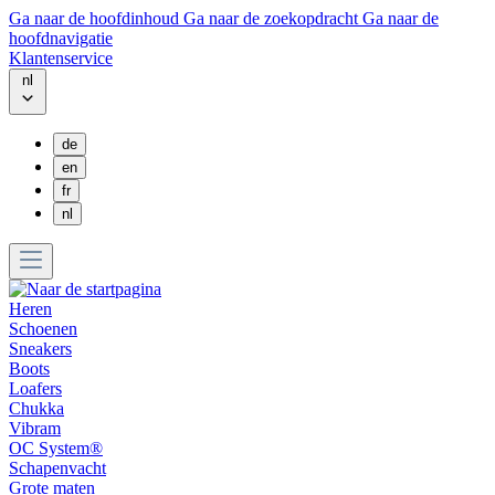
Ga naar de hoofdinhoud
Ga naar de zoekopdracht
Ga naar de
hoofdnavigatie
Klantenservice
nl
de
en
fr
nl
Heren
Schoenen
Sneakers
Boots
Loafers
Chukka
Vibram
OC System®
Schapenvacht
Grote maten