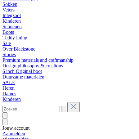
Sokken
Veters
Inlegzool
Kinderen
Schoenen
Boots
Teddy lining
Sale
Over Blackstone
Stories
Premium materials and craftmanship
Design philosophy & creations
6 inch Original boot
Duurzame materialen
SALE
Heren
Dames
Kinderen
Jouw account
Aanmelden