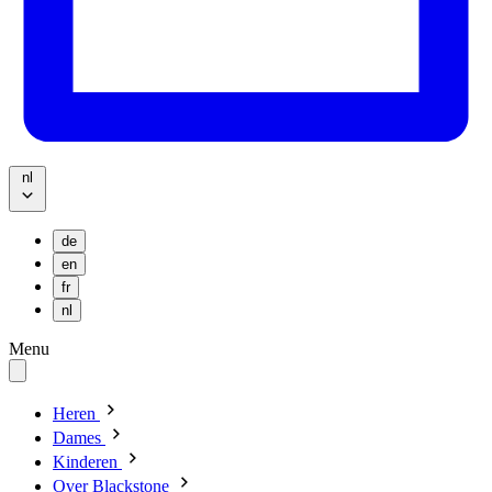
nl
de
en
fr
nl
Menu
Heren
Dames
Kinderen
Over Blackstone