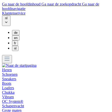
Ga naar de hoofdinhoud
Ga naar de zoekopdracht
Ga naar de
hoofdnavigatie
Klantenservice
nl
de
en
fr
nl
Heren
Schoenen
Sneakers
Boots
Loafers
Chukka
Vibram
OC System®
Schapenvacht
Grote maten