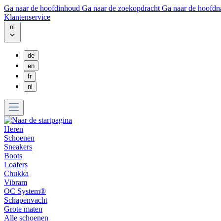
Ga naar de hoofdinhoud
Ga naar de zoekopdracht
Ga naar de hoofdn
Klantenservice
nl
de
en
fr
nl
Heren
Schoenen
Sneakers
Boots
Loafers
Chukka
Vibram
OC System®
Schapenvacht
Grote maten
Alle schoenen