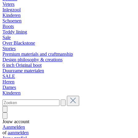
Veters
Inlegzool
Kinderen
Schoenen
Boots
Teddy lining
Sale
Over Blackstone
Stories
Premium materials and craftmanship
Design philosophy & creations
6 inch Original boot
Duurzame materialen
SALE
Heren
Dames
Kinderen
Jouw account
Aanmelden
of
aanmelden