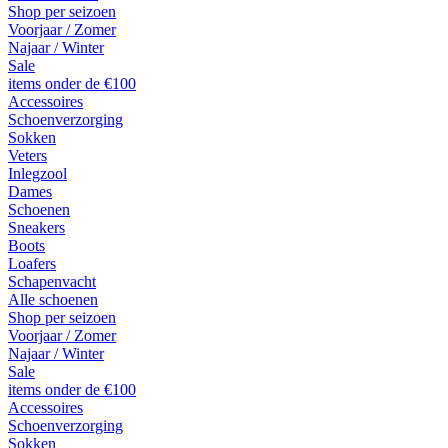
Shop per seizoen
Voorjaar / Zomer
Najaar / Winter
Sale
items onder de €100
Accessoires
Schoenverzorging
Sokken
Veters
Inlegzool
Dames
Schoenen
Sneakers
Boots
Loafers
Schapenvacht
Alle schoenen
Shop per seizoen
Voorjaar / Zomer
Najaar / Winter
Sale
items onder de €100
Accessoires
Schoenverzorging
Sokken