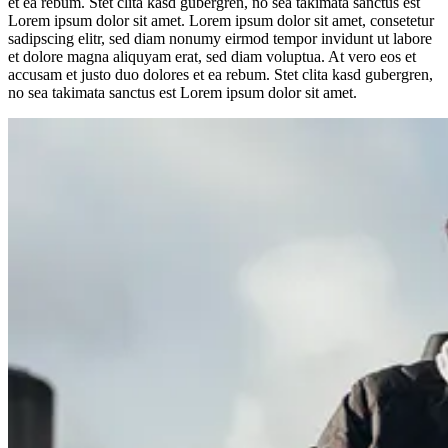
et ea rebum. Stet clita kasd gubergren, no sea takimata sanctus est
Lorem ipsum dolor sit amet. Lorem ipsum dolor sit amet, consetetur
sadipscing elitr, sed diam nonumy eirmod tempor invidunt ut labore
et dolore magna aliquyam erat, sed diam voluptua. At vero eos et
accusam et justo duo dolores et ea rebum. Stet clita kasd gubergren,
no sea takimata sanctus est Lorem ipsum dolor sit amet.